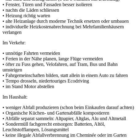
• Fenster, Türen und Fassaden besser isolieren
• nachts die Läden schliessen
• Heizung richtig warten
• alte Heizanlage durch moderne Technik ersetzen oder umbauen
• individuelle Heizkostenabrechnung bei Mehrfamilienhäusern
verlangen
Im Verkehr:
• unnötige Fahrten vermeiden
• Ferien in der Nähe planen, lange Flüge vermeiden
• öfter zu Fuss gehen, Velofahren, auf Tram, Bus und Bahn
umsteigen
• Fahrgemeinschaften bilden, statt allein in einem Auto zu fahren
• Tempo drosseln, niedertouriges Ecodriving
• im Stand Motor abstellen
Im Haushalt:
• weniger Abfall produzieren (schon beim Einkaufen darauf achten)
• Organische Küchen- und Gartenabfälle kompostieren
• Abfälle separat sammeln: Altpapier, Altglas, Alu und Altmetall
• Sondermüll fachgerecht entsorgen: Batterien, Altöl,
Leuchtstofflampen, Lösungsmittel
• keine illegale Abfallverbrennung im Cheminée oder im Garten